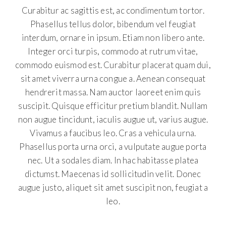
Curabitur ac sagittis est, ac condimentum tortor.
Phasellus tellus dolor, bibendum vel feugiat
interdum, ornare in ipsum. Etiam non libero ante.
Integer orci turpis, commodo at rutrum vitae,
commodo euismod est. Curabitur placerat quam dui,
sit amet viverra urna congue a. Aenean consequat
hendrerit massa. Nam auctor laoreet enim quis
suscipit. Quisque efficitur pretium blandit. Nullam
non augue tincidunt, iaculis augue ut, varius augue.
Vivamus a faucibus leo. Cras a vehicula urna.
Phasellus porta urna orci, a vulputate augue porta
nec. Ut a sodales diam. In hac habitasse platea
dictumst. Maecenas id sollicitudin velit. Donec
augue justo, aliquet sit amet suscipit non, feugiat a
leo.