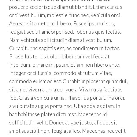
posuere scelerisque diam ut blandit. Etiam cursus
orci vestibulum, molestie nunc nec, vehicula orci.
Aenean sit amet orci libero. Fusce ipsum risus,
feugiat sed ullamcorper sed, lobortis quis lectus.
Nam vehicula sollicitudin diam at vestibulum.
Curabitur ac sagittis est, ac condimentum tortor.
Phasellus tellus dolor, bibendum vel feugiat
interdum, ornare in ipsum. Etiam non libero ante.
Integer orci turpis, commodo at rutrum vitae,
commodo euismod est. Curabitur placerat quam dui,
sit amet viverra urna congue a. Vivamus a faucibus
leo. Cras a vehicula urna. Phasellus porta urna orci,
a vulputate augue porta nec. Ut a sodales diam. In
hac habitasse platea dictumst. Maecenas id
sollicitudin velit. Donec augue justo, aliquet sit
amet suscipit non, feugiat a leo. Maecenas nec velit